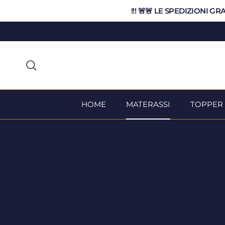
Passa ai contenuti
!!! 🚨🚨 LE SPEDIZIONI G
Cerca
HOME
MATERASSI
TOPPER