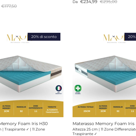
Prezzo di vendita
Prezzo normale
€234,99
€295,00
Da
endita
Prezzo normale
€177,50
20% di sconto
20% 
Memory Foam Iris H30
Materasso Memory Foam Iris
 | Traspirante ✓ | 11 Zone
Altezza 25 cm | 11 Zone Differenziat
Traspirante ✓