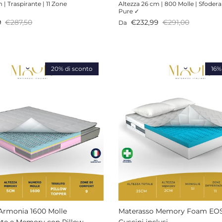
 | Traspirante | 11 Zone
Altezza 26 cm | 800 Molle | Sfoderab
Pure ✓
endita
Prezzo normale
Prezzo di vendita
Prezzo normale
9
€287,50
€232,99
€291,00
Da
20% di sconto
16%
Armonia 1600 Molle
Materasso Memory Foam EOS
ate e Memory con Pillow
Cuscini inclusi