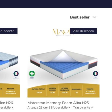
Ordina per
Best seller
di sconto
20% di sconto
ice H26
Materasso Memory Foam Alba H23
derabile ✓
Altezza 23 cm | Sfoderabile ✓ | Traspirante ✓