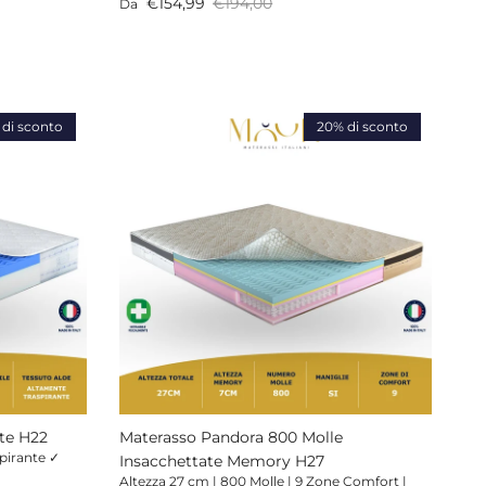
Prezzo di vendita
Prezzo normale
€154,99
€194,00
Da
di sconto
20% di sconto
te H22
Materasso Pandora 800 Molle
spirante ✓
Insacchettate Memory H27
Altezza 27 cm | 800 Molle | 9 Zone Comfort |