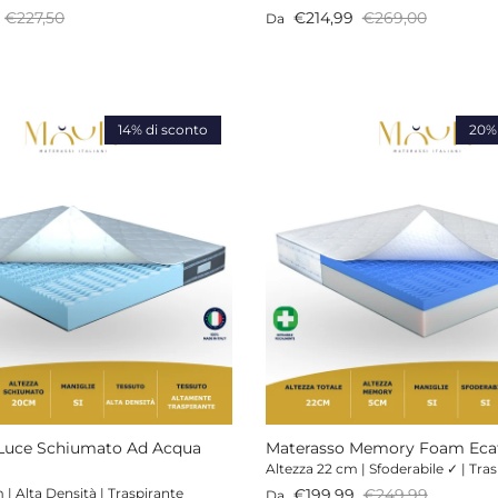
endita
Prezzo normale
Prezzo di vendita
Prezzo normale
€227,50
€214,99
€269,00
Da
14% di sconto
20% 
Luce Schiumato Ad Acqua
Materasso Memory Foam Eca
Altezza 22 cm | Sfoderabile ✓ | Tra
Prezzo di vendita
Prezzo normale
€199,99
€249,99
 | Alta Densità | Traspirante
Da