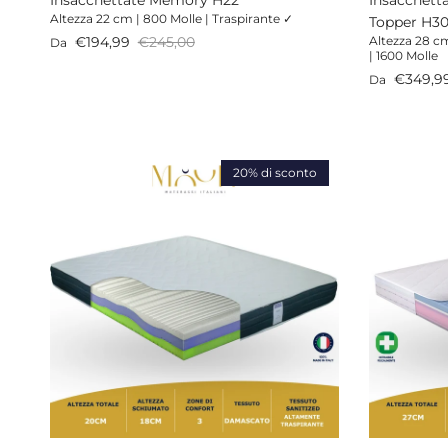
Altezza 22 cm | 800 Molle | Traspirante ✓
Topper H3
Prezzo di vendita
Prezzo normale
€194,99
€245,00
Altezza 28 c
Da
| 1600 Molle
Prezzo di v
€349,9
Da
20% di sconto