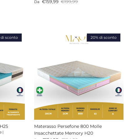
Prezzo di vendita
Prezzo normale
€159,99
€199,99
Da
di sconto
20% di sconto
 H25
Materasso Persefone 800 Molle
e |
Insacchettate Memory H20