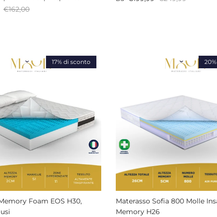
endita
Prezzo normale
€162,00
17% di sconto
20% 
 Memory Foam EOS H30,
Materasso Sofia 800 Molle In
lusi
Memory H26