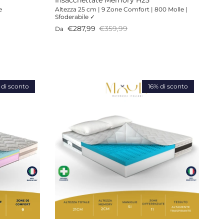
e
Altezza 25 cm | 9 Zone Comfort | 800 Molle |
Sfoderabile ✓
Prezzo di vendita
Prezzo normale
€287,99
€359,99
Da
di sconto
16% di sconto