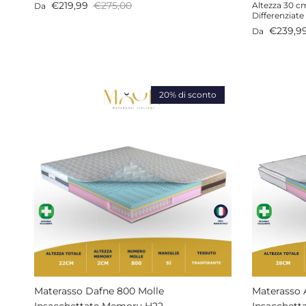
Prezzo di vendita
Prezzo normale
€219,99
€275,00
Altezza 30 cm
Da
Differenziate
Prezzo di v
€239,9
Da
20% di sconto
Materasso Dafne 800 Molle
Materasso 
Insacchettate Memory H22
Insacchett