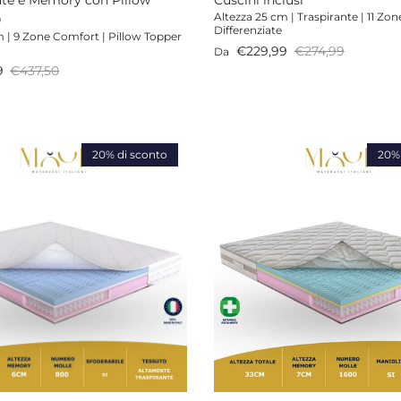
Altezza 25 cm | Traspirante | 11 Zon
0
Differenziate
m | 9 Zone Comfort | Pillow Topper
Prezzo di vendita
Prezzo normale
€229,99
€274,99
Da
endita
Prezzo normale
9
€437,50
20% di sconto
20% 