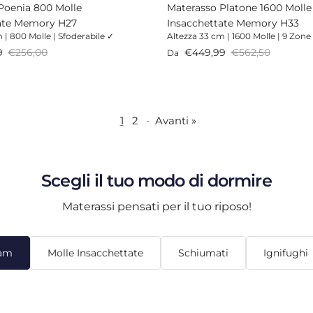
Poenia 800 Molle
Materasso Platone 1600 Molle
ate Memory H27
Insacchettate Memory H33
 | 800 Molle | Sfoderabile ✓
Altezza 33 cm | 1600 Molle | 9 Zon
endita
Prezzo normale
Prezzo di vendita
Prezzo normale
9
€256,00
€449,99
€562,50
Da
1
2
·
Avanti »
Scegli il tuo modo di dormire
Materassi pensati per il tuo riposo!
am
Molle Insacchettate
Schiumati
Ignifughi