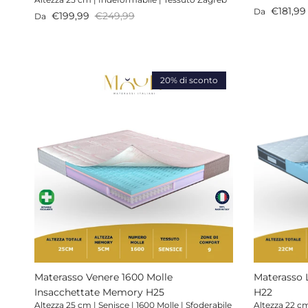
Prezzo di v
€181,99
Da
Prezzo di vendita
Prezzo normale
€199,99
€249,99
Da
20% di sconto
Materasso Venere 1600 Molle
Materasso 
Insacchettate Memory H25
H22
Altezza 25 cm | Senisce | 1600 Molle | Sfoderabile
Altezza 22 cm