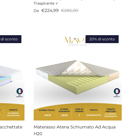
Traspirante ✓
Prezzo di vendita
Prezzo normale
€224,99
€282,00
Da
di sconto
20% di sconto
sacchettate
Materasso Atena Schiumato Ad Acqua
H20