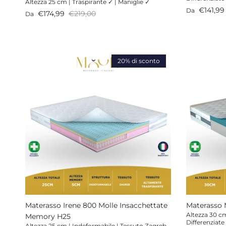
Altezza 25 cm | Traspirante ✓ | Maniglie ✓
Prezzo di v
€141,99
Da
Prezzo di vendita
Prezzo normale
€174,99
€219,00
Da
20% di sconto
Materasso Irene 800 Molle Insacchettate
Materasso 
Altezza 30 cm
Memory H25
Differenziate
Altezza 25 cm | Indeformabile | Tessuto Zagreb