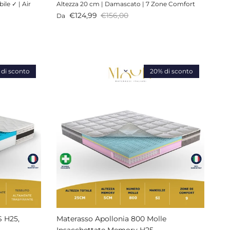
ile ✓ | Air
Altezza 20 cm | Damascato | 7 Zone Comfort
Prezzo di vendita
Prezzo normale
€124,99
€156,00
Da
 di sconto
20% di sconto
 H25,
Materasso Apollonia 800 Molle
Insacchettate Memory H25