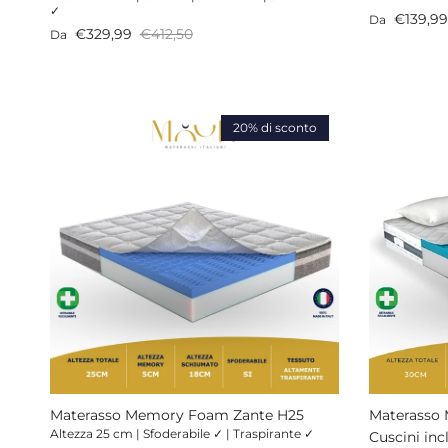
✓
Prezzo di v
€139,99
Da
Prezzo di vendita
Prezzo normale
€329,99
€412,50
Da
20% di sconto
Materasso Memory Foam Zante H25
Materasso
Altezza 25 cm | Sfoderabile ✓ | Traspirante ✓
Cuscini inc