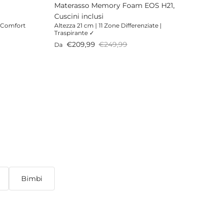
Materasso Memory Foam EOS H21,
Cuscini inclusi
e Comfort
Altezza 21 cm | 11 Zone Differenziate |
Traspirante ✓
Prezzo di vendita
Prezzo normale
€209,99
€249,99
Da
Bimbi