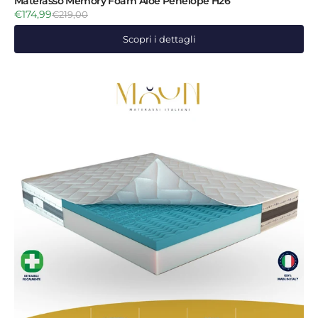
Materasso Memory Foam Aloe Penelope H26
€174,99
€219,00
Scopri i dettagli