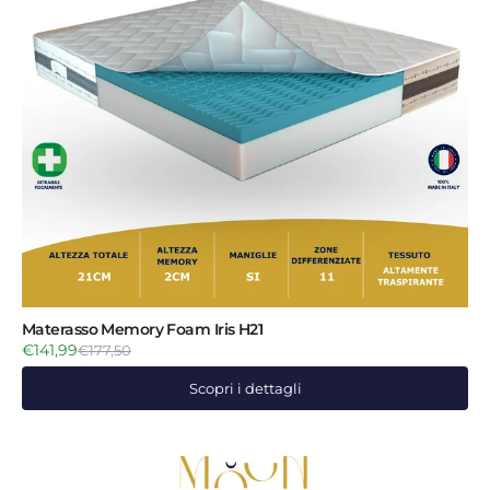
Materasso Memory Foam Iris H21
€141,99
€177,50
Scopri i dettagli