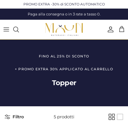
Passa ai contenuti
PROMO EXTRA -30% di SCONTO AUTOMATICO
Paga alla consegna o in 3 rate a tasso 0.
Accoun
Carr
FINO AL 25% DI SCONTO
+ PROMO EXTRA 30% APPLICATO AL CARRELLO
Topper
Filtro
5 prodotti