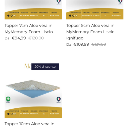
Topper 7cm Aloe vera in
Topper 5cm Aloe vera in
MyMemory Foam Liscio
MyMemory Foam Liscio
Prezzo di vendita
Prezzo normale
€94,99
€120,00
Ignifugo
Da
Prezzo di vendita
Prezzo normale
€109,99
€137,50
Da
20% di sconto
Topper 10cm Aloe vera in