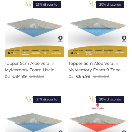
23% di sconto
20% di sconto
Topper 5cm Aloe vera in
Topper 5cm Aloe Vera in
MyMemory Foam Liscio
MyMemory Foam 9 Zone
Prezzo di vendita
Prezzo normale
Prezzo di vendita
Prezzo normale
€84,99
€110,00
€84,99
€106,00
Da
Da
21% di sconto
20% di sconto