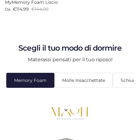
MyMemory Foam Liscio
Prezzo di vendita
Prezzo normale
€114,99
€144,00
Da
Scegli il tuo modo di dormire
Materassi pensati per il tuo riposo!
Memory Foam
Molle Insacchettate
Schiuma