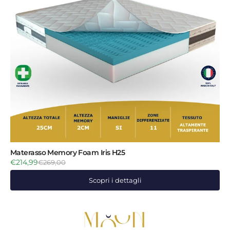
Materasso Memory Foam Iris H25
€214,99
€269,00
Scopri i dettagli