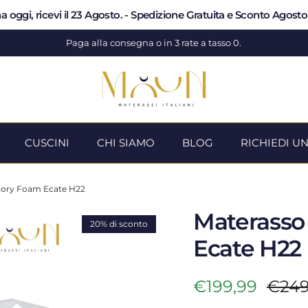
a oggi, ricevi il 23 Agosto. - Spedizione Gratuita e Sconto Agost
Paga alla consegna o in 3 rate a tasso 0.
CUSCINI
CHI SIAMO
BLOG
RICHIEDI U
ory Foam Ecate H22
Materass
20% di sconto
Ecate H22
Prezzo di vend
Prez
€199,99
€249