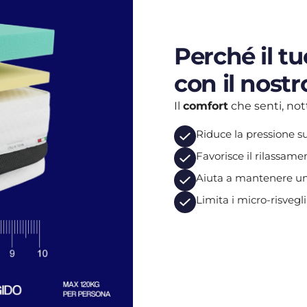
Perché il t
con il nos
Il
comfort
che senti, no
Riduce la pressione s
Favorisce il rilassam
Aiuta a mantenere una
Limita i micro-risvegli