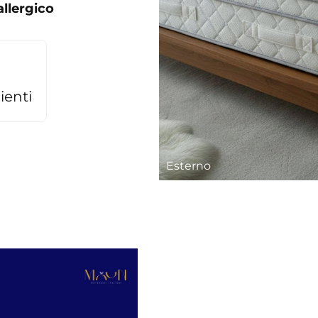
allergico
ienti
Esterno