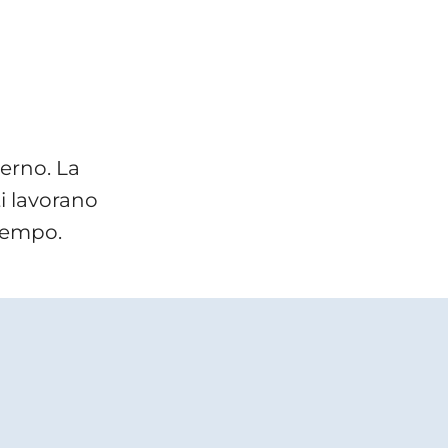
erno. La
ti lavorano
 tempo.