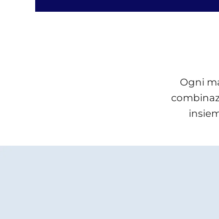
Ogni ma
combinazio
insiem