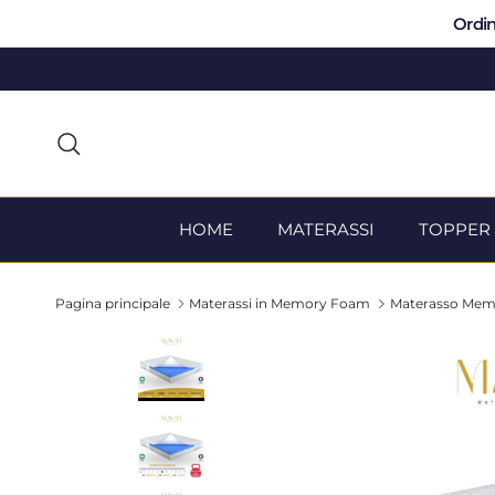
Passa ai contenuti
Ordin
Cerca
HOME
MATERASSI
TOPPER
Pagina principale
Materassi in Memory Foam
Materasso Mem
Passa alle informazioni sul prodotto