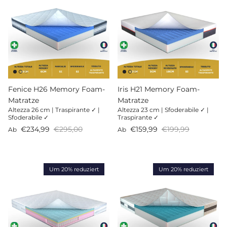
Fenice H26 Memory Foam-
Iris H21 Memory Foam-
Matratze
Matratze
Altezza 26 cm | Traspirante ✓ |
Altezza 23 cm | Sfoderabile ✓ |
Sfoderabile ✓
Traspirante ✓
Verkaufspreis
Normaler Preis
Verkaufspreis
Normaler Preis
€234,99
€295,00
€159,99
€199,99
Ab
Ab
Um 20% reduziert
Um 20% reduziert