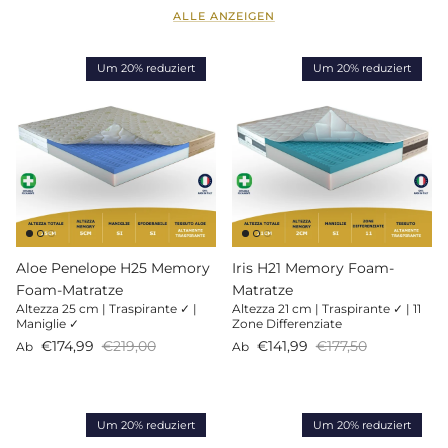
ALLE ANZEIGEN
Um 20% reduziert
Um 20% reduziert
Aloe Penelope H25 Memory
Iris H21 Memory Foam-
Foam-Matratze
Matratze
Altezza 25 cm | Traspirante ✓ |
Altezza 21 cm | Traspirante ✓ | 11
Maniglie ✓
Zone Differenziate
Verkaufspreis
Normaler Preis
Verkaufspreis
Normaler Preis
€174,99
€219,00
€141,99
€177,50
Ab
Ab
Um 20% reduziert
Um 20% reduziert