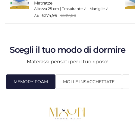
Matratze
Altezza 25 cm | Traspirante ✓ | Maniglie ✓
Verkaufspreis
Normaler Preis
€174,99
€219,00
Ab
Scegli il tuo modo di dormire
Materassi pensati per il tuo riposo!
MEMORY FOAM
MOLLE INSACCHETTATE
SC