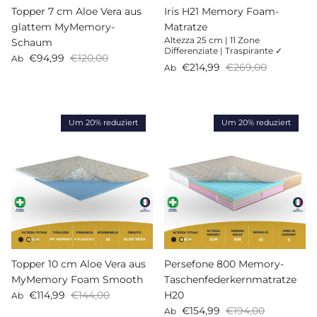
Topper 7 cm Aloe Vera aus
Iris H21 Memory Foam-
glattem MyMemory-
Matratze
Altezza 25 cm | 11 Zone
Schaum
Differenziate | Traspirante ✓
Verkaufspreis
Normaler Preis
€94,99
€120,00
Ab
Verkaufspreis
Normaler Preis
€214,99
€269,00
Ab
Um 20% reduziert
Um 20% reduziert
Topper 10 cm Aloe Vera aus
Persefone 800 Memory-
MyMemory Foam Smooth
Taschenfederkernmatratze
Verkaufspreis
Normaler Preis
€114,99
€144,00
H20
Ab
Verkaufspreis
Normaler Preis
€154,99
€194,00
Ab