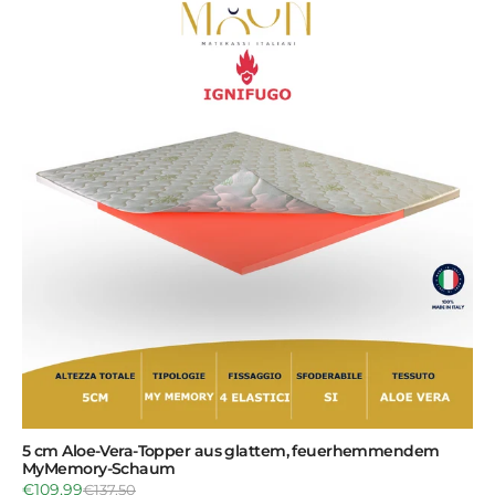
5 cm Aloe-Vera-Topper aus glattem, feuerhemmendem
MyMemory-Schaum
€109,99
€137,50