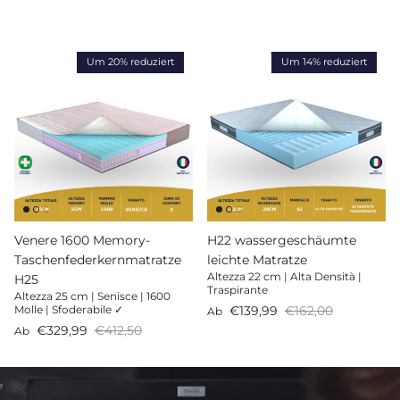
Um 20% reduziert
Um 14% reduziert
Venere 1600 Memory-
H22 wassergeschäumte
Taschenfederkernmatratze
leichte Matratze
Altezza 22 cm | Alta Densità |
H25
Traspirante
Altezza 25 cm | Senisce | 1600
Verkaufspreis
Normaler Preis
€139,99
€162,00
Molle | Sfoderabile ✓
Ab
Verkaufspreis
Normaler Preis
€329,99
€412,50
Ab