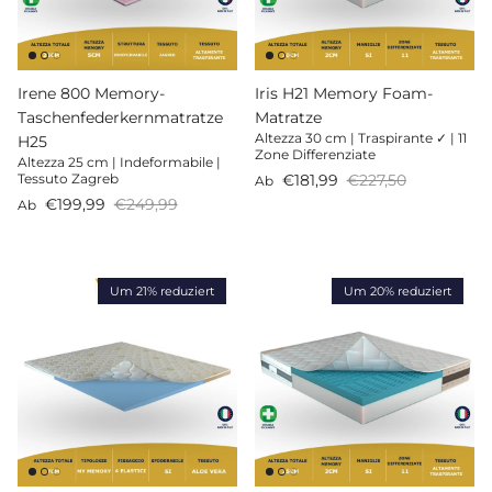
Irene 800 Memory-
Iris H21 Memory Foam-
Taschenfederkernmatratze
Matratze
Altezza 30 cm | Traspirante ✓ | 11
H25
Zone Differenziate
Altezza 25 cm | Indeformabile |
Verkaufspreis
Normaler Preis
€181,99
€227,50
Tessuto Zagreb
Ab
Verkaufspreis
Normaler Preis
€199,99
€249,99
Ab
Um 21% reduziert
Um 20% reduziert