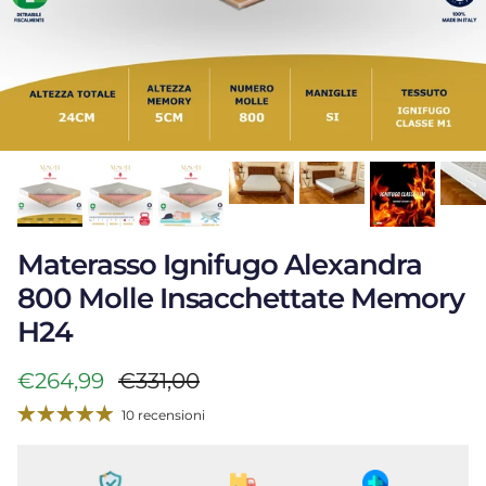
Materasso Ignifugo Alexandra
800 Molle Insacchettate Memory
H24
Prezzo di vendita
Prezzo normale
€264,99
€331,00
10 recensioni