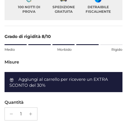
100 NOTTI DI
SPEDIZIONE
DETRAIBILE
PROVA
GRATUITA
FISCALMENTE
Grado di rigidità 8/10
Rating of 1 means Medio.
Medio
Morbido
Rigido
Middle rating means Morbido.
Rating of 5 means Rigido.
Misure
The rating of this product for "" is 4.
Aggiungi al carrello per ricevere un EXTRA
SCONTO del 30%
Quantità