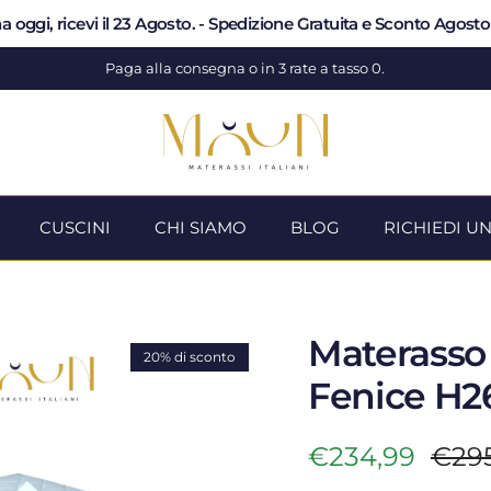
a oggi, ricevi il 23 Agosto. - Spedizione Gratuita e Sconto Agost
Paga alla consegna o in 3 rate a tasso 0.
CUSCINI
CHI SIAMO
BLOG
RICHIEDI U
Materass
20% di sconto
Fenice H2
Prezzo di vend
Prez
€234,99
€29