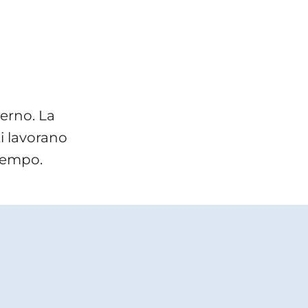
erno. La
ti lavorano
 tempo.