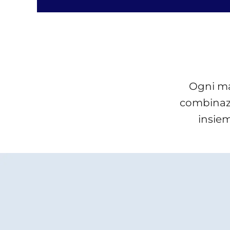
Ogni ma
combinazio
insiem