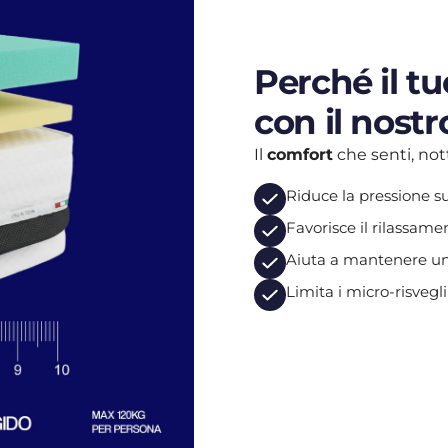
Perché il t
con il nos
Il
comfort
che senti, no
Riduce la pressione s
Favorisce il rilassam
Aiuta a mantenere una
Limita i micro-risvegli