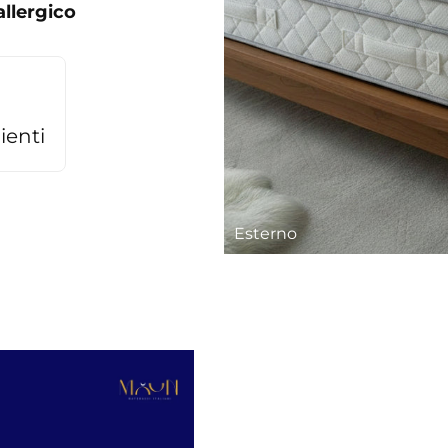
allergico
ienti
Esterno