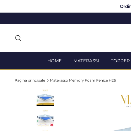
Passa ai contenuti
Ordin
Cerca
HOME
MATERASSI
TOPPER
Pagina principale
Materasso Memory Foam Fenice H26
Passa alle informazioni sul prodotto