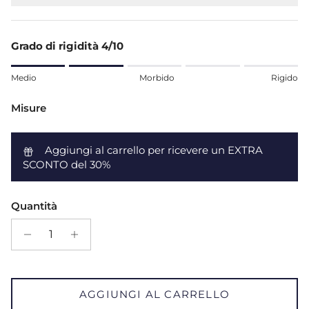
Grado di rigidità 4/10
Rating of 1 means Medio.
Medio
Morbido
Rigido
Middle rating means Morbido.
Rating of 5 means Rigido.
Misure
The rating of this product for "" is 2.
Aggiungi al carrello per ricevere un EXTRA
SCONTO del 30%
Quantità
AGGIUNGI AL CARRELLO