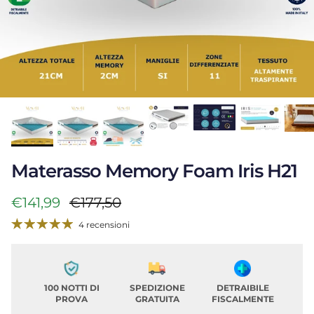
Materasso Memory Foam Iris H21
Prezzo di vendita
Prezzo normale
€141,99
€177,50
4 recensioni
100 NOTTI DI
SPEDIZIONE
DETRAIBILE
PROVA
GRATUITA
FISCALMENTE