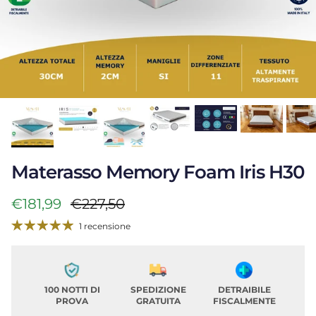
Materasso Memory Foam Iris H30
Prezzo di vendita
Prezzo normale
€181,99
€227,50
1 recensione
100 NOTTI DI
SPEDIZIONE
DETRAIBILE
PROVA
GRATUITA
FISCALMENTE