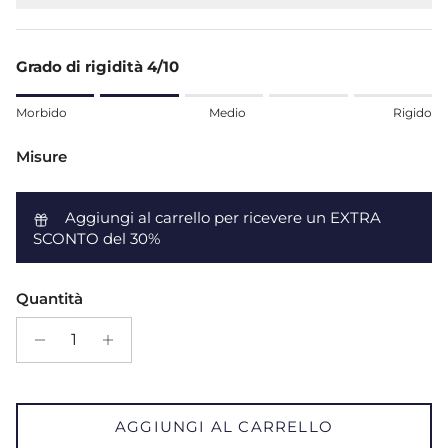
Grado di rigidità 4/10
Rating of 1 means Morbido.
Morbido
Medio
Rigido
Middle rating means Medio.
Rating of 5 means Rigido.
Misure
The rating of this product for "" is 2.
Aggiungi al carrello per ricevere un EXTRA
SCONTO del 30%
Quantità
AGGIUNGI AL CARRELLO