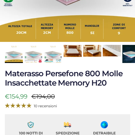
Materasso Persefone 800 Molle
Insacchettate Memory H20
Prezzo di vendita
Prezzo normale
€154,99
€194,00
10 recensioni
100 NOTTI DI
SPEDIZIONE
DETRAIBILE