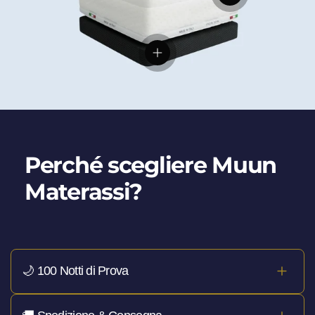
Visualizza dettagli
Perché scegliere Muun
Materassi?
🌙 100 Notti di Prova
Hai
100 notti per provarlo davvero
, a casa tua. Se