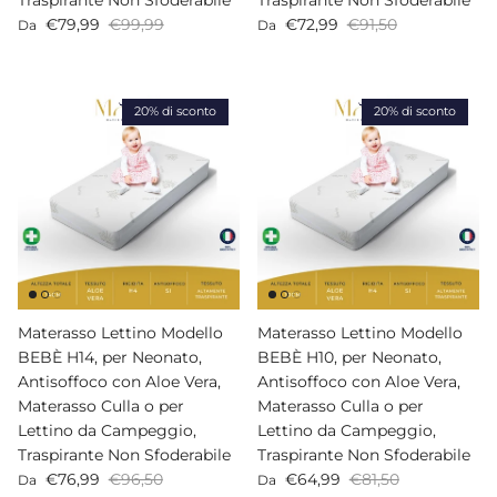
Prezzo di vendita
Prezzo normale
Prezzo di vendita
Prezzo normale
€79,99
€99,99
€72,99
€91,50
Da
Da
20% di sconto
20% di sconto
Materasso Lettino Modello
Materasso Lettino Modello
BEBÈ H14, per Neonato,
BEBÈ H10, per Neonato,
Antisoffoco con Aloe Vera,
Antisoffoco con Aloe Vera,
Materasso Culla o per
Materasso Culla o per
Lettino da Campeggio,
Lettino da Campeggio,
Traspirante Non Sfoderabile
Traspirante Non Sfoderabile
Prezzo di vendita
Prezzo normale
Prezzo di vendita
Prezzo normale
€76,99
€96,50
€64,99
€81,50
Da
Da