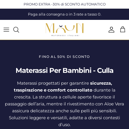
Passa ai contenuti
PROMO EXTRA -30% di SCONTO AUTOMATICO
Paga alla consegna o in 3 rate a tasso 0.
Accoun
Carr
FINO AL 50% DI SCONTO
Materassi Per Bambini - Culla
Materassi progettati per garantire
sicurezza,
traspirazione e comfort controllato
durante la
crescita. La struttura a cellule aperte favorisce il
passaggio dell’aria, mentre il rivestimento con Aloe Vera
assicura delicatezza anche sulle pelli più sensibili.
Soluzioni leggere e versatili, adatte a diversi contesti
d’uso.