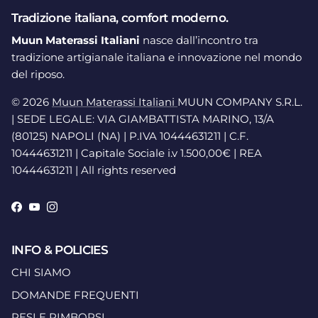
Tradizione italiana, comfort moderno.
Muun Materassi Italiani
nasce dall’incontro tra
tradizione artigianale italiana e innovazione nel mondo
del riposo.
© 2026
Muun Materassi Italiani
MUUN COMPANY S.R.L.
| SEDE LEGALE: VIA GIAMBATTISTA MARINO, 13/A
(80125) NAPOLI (NA) | P.IVA 10444631211 | C.F.
10444631211 | Capitale Sociale i.v 1.500,00€ | REA
10444631211 | All rights reserved
Facebook
YouTube
Instagram
INFO & POLICIES
CHI SIAMO
DOMANDE FREQUENTI
RESI E RIMBORSI