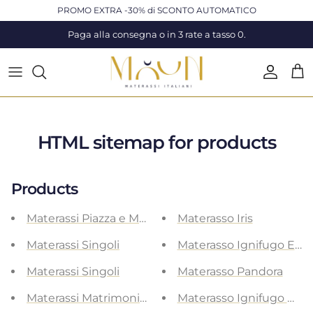
Passa ai contenuti
PROMO EXTRA -30% di SCONTO AUTOMATICO
Paga alla consegna o in 3 rate a tasso 0.
Accoun
Carr
HTML sitemap for products
Products
Materassi Piazza e Mezza
Materasso Iris
Materassi Singoli
Materasso Ignifugo Elec
Materassi Singoli
Materasso Pandora
Materassi Matrimoniali
Materasso Ignifugo Har