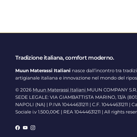
Tradizione italiana, comfort moderno.
Muun Materassi Italiani
nasce dall’incontro tra tradiz
artigianale italiana e innovazione nel mondo del ripos
© 2026
Muun Materassi Italiani
MUUN COMPANY S.R.L
SEDE LEGALE: VIA GIAMBATTISTA MARINO, 13/A (801
NAPOLI (NA) | P.IVA 10444631211 | C.F. 10444631211 | C
Sociale i.v 1.500,00€ | REA 10444631211 | All rights rese
Facebook
YouTube
Instagram