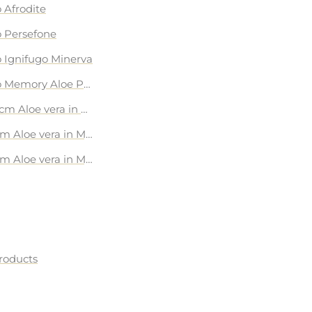
 Afrodite
 Persefone
 Ignifugo Minerva
o Memory Aloe Penelope
0cm Aloe vera in MyMemory Foam Liscio
cm Aloe vera in MyMemory Foam Liscio
cm Aloe vera in MyMemory Foam Liscio
roducts