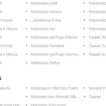
li
Materasso Iside
Materasso
li
Materasso Venere
Materasso
imoniali
_Additional Price
Materasso
za e Mezza
Materasso Iris
Materass
li
Materasso Ignifugo Electra
Topper 1
imoniali
Materasso Pandora
Topper 7
za e Mezza
Materasso Ignifugo Harmonia
Topper 5
li
Materasso Dafne
s
oducts
Materassi in Memory Foam
Newest P
Materassi per Alberghi,B&B e Hotel
Topper
le Insacchettate
Materassi Schiumati