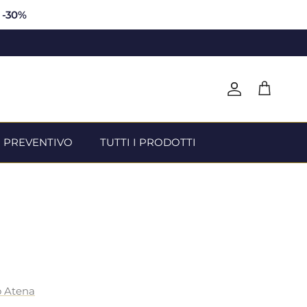
o -30%
Account
Carrello
N PREVENTIVO
TUTTI I PRODOTTI
o Atena