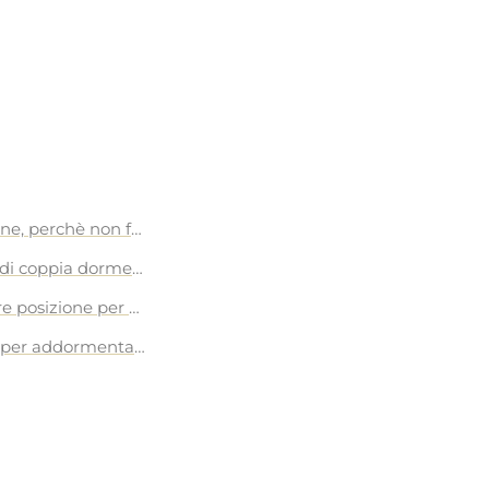
Ore Perfette di Sonno
one, perchè non farla insieme a letto?
io di dolce sonno
i di coppia dormendo insieme
o Perfetto per Sostituire il Tuo Materasso
re posizione per dormire
 per addormentarti velocemente