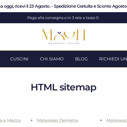
a oggi, ricevi il 23 Agosto. - Spedizione Gratuita e Sconto Agost
Paga alla consegna o in 3 rate a tasso 0.
CUSCINI
CHI SIAMO
BLOG
RICHIEDI U
HTML sitemap
za e Mezza
Materasso Demetra
Materass