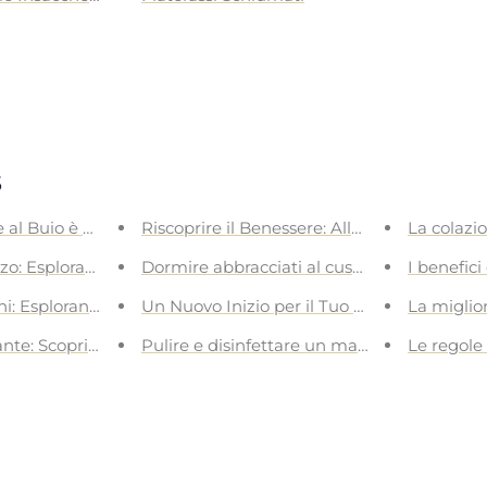
s
 al Buio è un Balsamo per la Tua Salute
Riscoprire il Benessere: Alla Ricerca delle 
La colazi
o: Esplorando i Benefici Segreti del Pisolino Pomeridiano
Dormire abbracciati al cuscino: un abbracc
I benefic
ni: Esplorando il Mistero del Parlare nel Sonno
Un Nuovo Inizio per il Tuo Sonno: Il Moment
La miglio
te: Scopri il Tuo Orologio Biologico Notturno
Pulire e disinfettare un materasso
Le regole