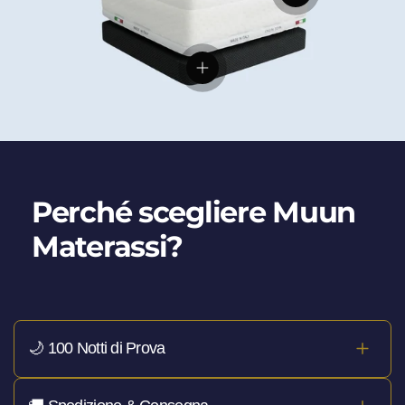
Visualizza dettagli
Perché scegliere Muun
Materassi?
🌙 100 Notti di Prova
Hai
100 notti per provarlo davvero
, a casa tua. Se