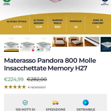
Materasso Pandora 800 Molle
Insacchettate Memory H27
Prezzo di vendita
Prezzo normale
€224,99
€282,00
4 recensioni
100 NOTTI DI
SPEDIZIONE
DETRAIBILE