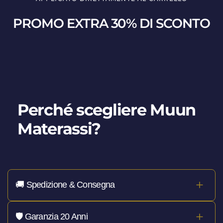
PROMO EXTRA 30% DI SCONTO
Perché scegliere Muun
Materassi?
🚚 Spedizione & Consegna
Spedizione sempre gratuita
su tutti i prodotti, con
🛡️ Garanzia 20 Anni
consegna rapida in
24/72 ore lavorative