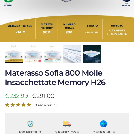
Materasso Sofia 800 Molle
Insacchettate Memory H26
Prezzo di vendita
Prezzo normale
€232,99
€291,00
10 recensioni
100 NOTTI DI
SPEDIZIONE
DETRAIBILE