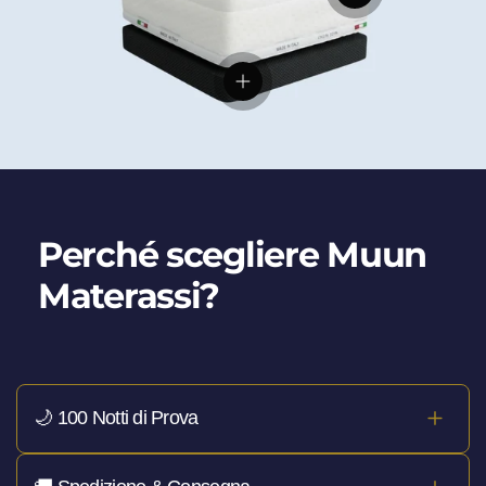
Visualizza dettagli
Perché scegliere Muun
Materassi?
🌙 100 Notti di Prova
Hai
100 notti per provarlo davvero
, a casa tua. Se